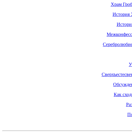
Храм Гроб
История 
Истори
Межконфесс
Серебролюбие
У
Сверхъестесве
Обсужден
Как сход
Ра
По